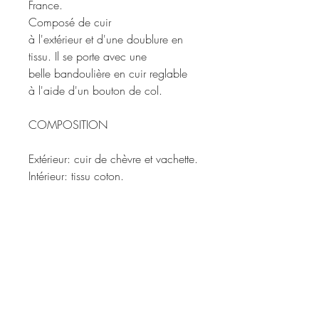
France.
Composé de cuir
à l'extérieur et d'une doublure en
tissu. Il se porte avec une
belle bandoulière en cuir reglable
à l'aide d'un bouton de col.
COMPOSITION
Extérieur: cuir de chèvre et vachette.
Intérieur: tissu coton.
Dimensions:
23cm x 15cm x 5cm
Chaque sac est vendu avec son
pochon de protection en tissu Marie
Manfioletti.